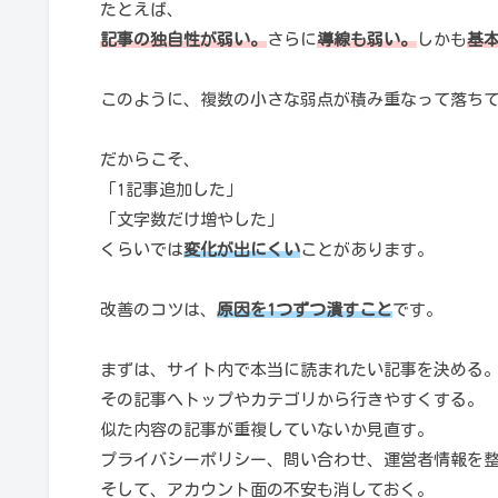
たとえば、
記事の独自性が弱い。
さらに
導線も弱い。
しかも
基
このように、複数の小さな弱点が積み重なって落ち
だからこそ、
「1記事追加した」
「文字数だけ増やした」
くらいでは
変化が出にくい
ことがあります。
改善のコツは、
原因を1つずつ潰すこと
です。
まずは、サイト内で本当に読まれたい記事を決める
その記事へトップやカテゴリから行きやすくする。
似た内容の記事が重複していないか見直す。
プライバシーポリシー、問い合わせ、運営者情報を
そして、アカウント面の不安も消しておく。