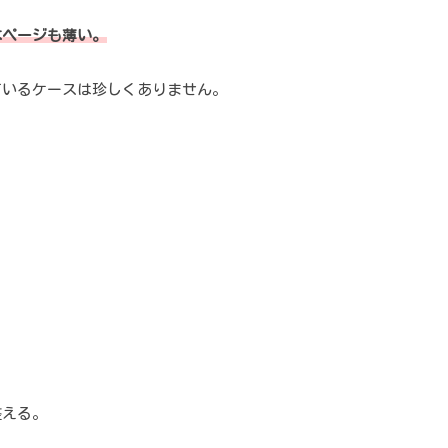
本ページも薄い。
ているケースは珍しくありません。
。
整える。