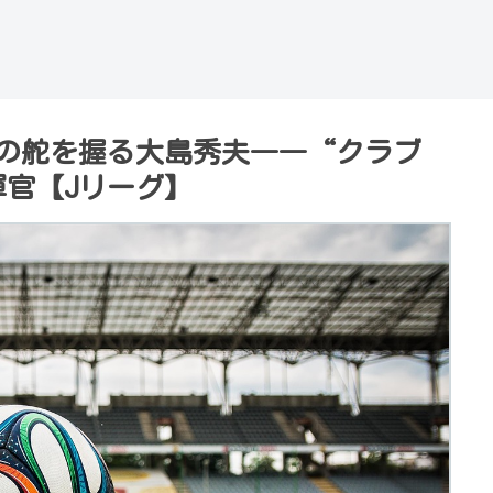
の舵を握る大島秀夫――“クラブ
官【Jリーグ】