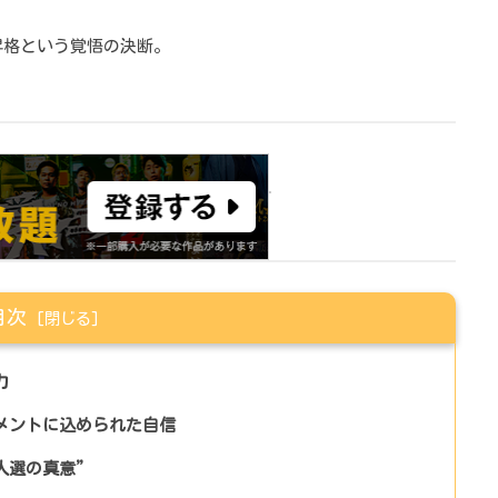
昇格という覚悟の決断。
目次
力
コメントに込められた自信
人選の真意”