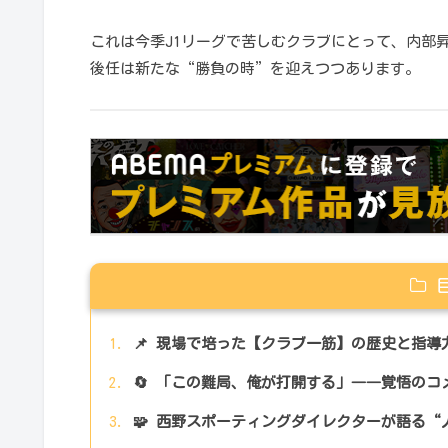
これは今季J1リーグで苦しむクラブにとって、内部
後任は新たな“勝負の時”を迎えつつあります。
📌 現場で培った【クラブ一筋】の歴史と指導
🔄 「この難局、俺が打開する」――覚悟の
🧩 西野スポーティングダイレクターが語る“