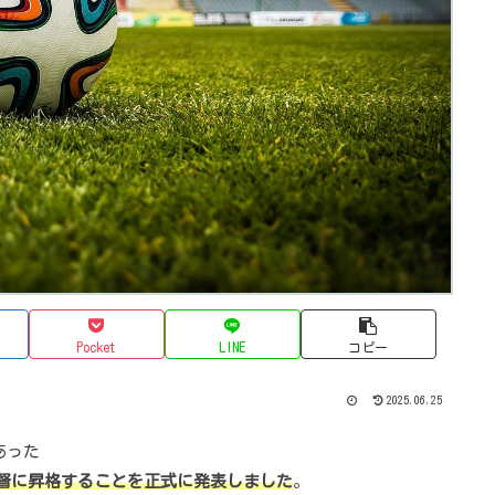
Pocket
LINE
コピー
2025.06.25
あった
督に昇格することを正式に発表しました
。