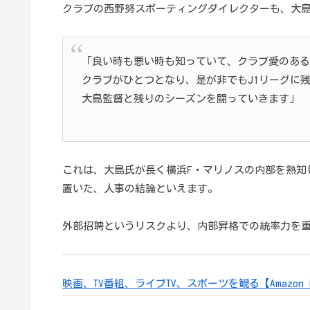
クラブの西野努スポーティングダイレクターも、大
「良い時も悪い時も知っていて、クラブ愛のある
クラブがひとつとなり、是が非でもJ1リーグに
大島監督と残りのシーズンを闘っていきます」
これは、大島氏が長く横浜F・マリノスの内部を熟知
置いた、人事の結論といえます。
外部招聘というリスクより、内部昇格での統率力を
映画、TV番組、ライブTV、スポーツを観る【Amazon Pri