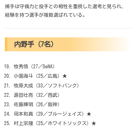
捕手は守備力と投手との相性を重視した選考と見られ、
経験を持つ選手が複数選ばれている。
内野手（7名）
牧秀悟（27／DeNA）
小園海斗（25／広島）★
牧原大成（33／ソフトバンク）
源田壮亮（32／西武）
佐藤輝明（26／阪神）
岡本和真（29／ブルージェイズ）★
村上宗隆（25／ホワイトソックス）★