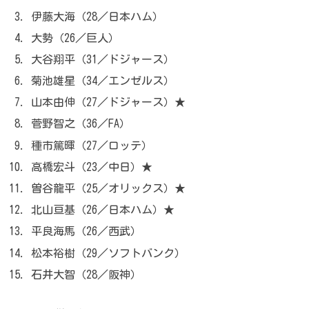
伊藤大海（28／日本ハム）
大勢（26／巨人）
大谷翔平（31／ドジャース）
菊池雄星（34／エンゼルス）
山本由伸（27／ドジャース）★
菅野智之（36／FA）
種市篤暉（27／ロッテ）
高橋宏斗（23／中日）★
曽谷龍平（25／オリックス）★
北山亘基（26／日本ハム）★
平良海馬（26／西武）
松本裕樹（29／ソフトバンク）
石井大智（28／阪神）