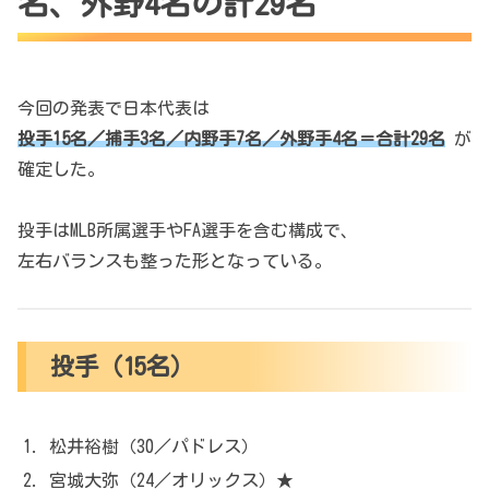
名、外野4名の計29名
今回の発表で日本代表は
投手15名／捕手3名／内野手7名／外野手4名＝合計29名
が
確定した。
投手はMLB所属選手やFA選手を含む構成で、
左右バランスも整った形となっている。
投手（15名）
松井裕樹（30／パドレス）
宮城大弥（24／オリックス）★