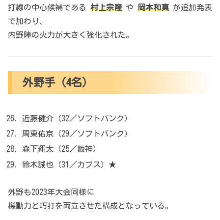
打線の中心候補である
村上宗隆
や
岡本和真
が追加発表
で加わり、
内野陣の火力が大きく強化された。
外野手（4名）
近藤健介（32／ソフトバンク）
周東佑京（29／ソフトバンク）
森下翔太（25／阪神）
鈴木誠也（31／カブス）★
外野も2023年大会同様に
機動力と巧打を両立させた構成となっている。