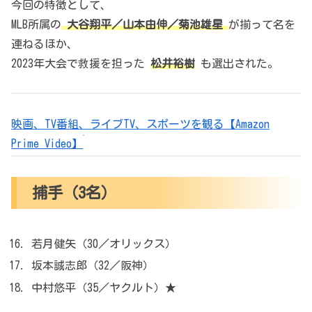
今回の特徴として、
MLB所属の
大谷翔平／山本由伸／菊池雄星
が揃って名を
連ねるほか、
2023年大会で救援を担った
松井裕樹
も選出された。
映画、TV番組、ライブTV、スポーツを観る【Amazon
Prime Video】
捕手（3名）
若月健矢（30／オリックス）
坂本誠志郎（32／阪神）
中村悠平（35／ヤクルト）★