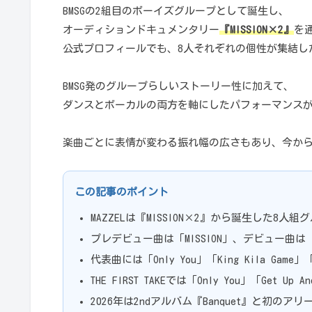
BMSGの2組目のボーイズグループとして誕生し、
オーディションドキュメンタリー
『MISSION×2』
を
公式プロフィールでも、8人それぞれの個性が集結し
BMSG発のグループらしいストーリー性に加えて、
ダンスとボーカルの両方を軸にしたパフォーマンス
楽曲ごとに表情が変わる振れ幅の広さもあり、今か
この記事のポイント
MAZZELは『MISSION×2』から誕生した8人組
プレデビュー曲は「MISSION」、デビュー曲は「V
代表曲には「Only You」「King Kila Game」「
THE FIRST TAKEでは「Only You」「Get Up 
2026年は2ndアルバム『Banquet』と初の